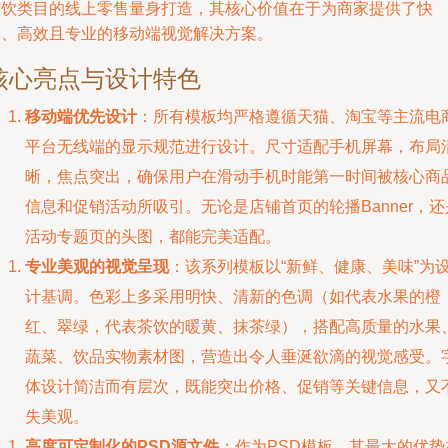
茶饮类目的线上零售量身打造，其核心价值在于为商家提供了快
速、高效且专业的移动端视觉解决方案。
核心亮点与设计特色
移动端优先设计
：所有模板均严格遵循天猫、淘宝等主流电
平台无线端的显示规范进行设计。尺寸适配手机屏幕，布局
晰，焦点突出，确保用户在滑动手机时能第一时间被核心商
信息和促销活动所吸引。无论是店铺首页的轮播Banner，还
活动专题页的头图，都能完美适配。
专业美观的视觉呈现
：该系列模板以“新鲜、健康、美味”为
计基调。色彩上多采用明快、清新的色调（如代表水果的橙
红、翠绿，代表茶饮的暖黄、抹茶绿），搭配高质量的水果
蔬菜、饮品实物素材图，营造出令人垂涎欲滴的视觉感受。
体设计简洁而有层次，既能突出价格、促销等关键信息，又
失美观。
高度可定制化的PSD源文件
：作为PSD模板，其最大的优势