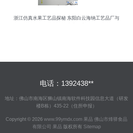
浙江仿真水果工艺品探秘 东阳白云海纳工艺品厂与
08果品的专业魅力
电话：1392438**
地址：佛山市南海区狮山镇南海软件科技园信息大道（研发
楼B栋）435-22（住所申报）
Copyright © 2026
www.99ymdx.com
果品
佛山市烽驿食品
有限公司
果品
版权所有
Sitemap