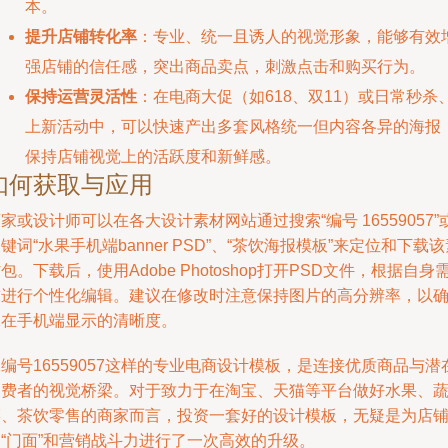
本。
提升店铺转化率
：专业、统一且诱人的视觉形象，能够有效
强店铺的信任感，突出商品卖点，刺激点击和购买行为。
保持运营灵活性
：在电商大促（如618、双11）或日常秒杀
上新活动中，可以快速产出多套风格统一但内容各异的海报
保持店铺视觉上的活跃度和新鲜感。
如何获取与应用
家或设计师可以在各大设计素材网站通过搜索“编号 16559057”
键词“水果手机端banner PSD”、“茶饮海报模板”来定位和下载
包。下载后，使用Adobe Photoshop打开PSD文件，根据自身
求进行个性化编辑。建议在修改时注意保持图片的高分辨率，以
保在手机端显示的清晰度。
编号16559057这样的专业电商设计模板，是连接优质商品与潜
消费者的视觉桥梁。对于致力于在淘宝、天猫等平台做好水果、
菜、茶饮零售的商家而言，投资一套好的设计模板，无疑是为店
“门面”和营销战斗力进行了一次高效的升级。