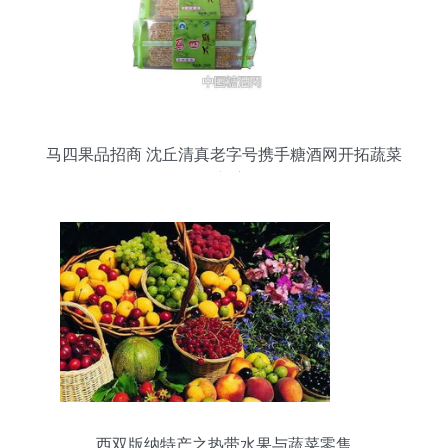
马四果品招商 沈丘清真老字号携手糖酒网开拓蔬菜
零售新赛道
西双版纳特产之热带水果与蔬菜零售