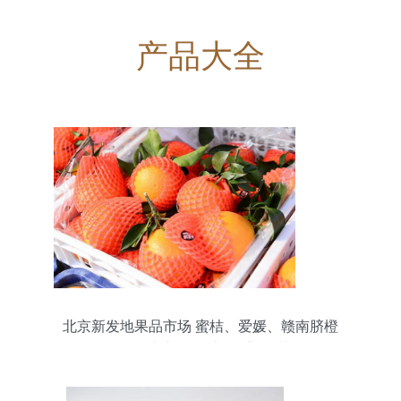
产品大全
北京新发地果品市场 蜜桔、爱媛、赣南脐橙
抢“鲜”上市，果香四溢迎双节