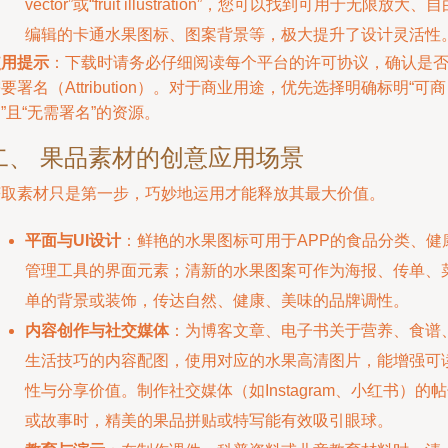
vector”或“fruit illustration”，您可以找到可用于无限放大、
编辑的卡通水果图标、图案背景等，极大提升了设计灵活性
使用提示
：下载时请务必仔细阅读每个平台的许可协议，确认是
要署名（Attribution）。对于商业用途，优先选择明确标明“可商
”且“无需署名”的资源。
二、 果品素材的创意应用场景
获取素材只是第一步，巧妙地运用才能释放其最大价值。
平面与UI设计
：鲜艳的水果图标可用于APP的食品分类、健
管理工具的界面元素；清新的水果图案可作为海报、传单、
单的背景或装饰，传达自然、健康、美味的品牌调性。
内容创作与社交媒体
：为博客文章、电子书关于营养、食谱
生活技巧的内容配图，使用对应的水果高清图片，能增强可
性与分享价值。制作社交媒体（如Instagram、小红书）的
或故事时，精美的果品拼贴或特写能有效吸引眼球。